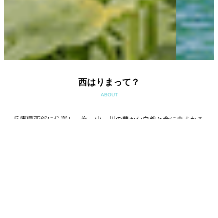
西はりまって？
ABOUT
兵庫県西部に位置し、海、山、川の豊かな自然と食に恵まれる
西播磨地域。
姫路市・相生市・たつの市・赤穂市・宍粟市・神河町・市川
町・福崎町・太子町・上郡町・佐用町の5市6町から成り立って
います。
Read more